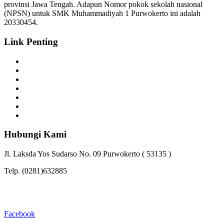
provinsi Jawa Tengah. Adapun Nomor pokok sekolah nasional
(NPSN) untuk SMK Muhammadiyah 1 Purwokerto ini adalah
20330454.
Link Penting
Profil
Fasilitas
Berita
PPDB
Prestasi
Galeri
Kepegawaian
Hubungi Kami
Jl. Laksda Yos Sudarso No. 09 Purwokerto ( 53135 )​
Telp. (0281)632885
Email : smkm1_pwt@yahoo.co.id
Facebook