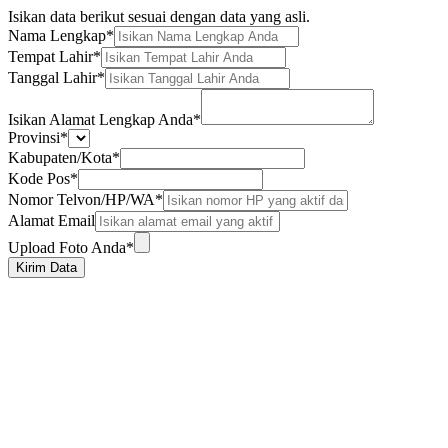
Isikan data berikut sesuai dengan data yang asli.
Nama Lengkap
*
Tempat Lahir
*
Tanggal Lahir
*
Isikan Alamat Lengkap Anda
*
Provinsi
*
Kabupaten/Kota
*
Kode Pos
*
Nomor Telvon/HP/WA
*
Alamat Email
Upload Foto Anda
*
Kirim Data