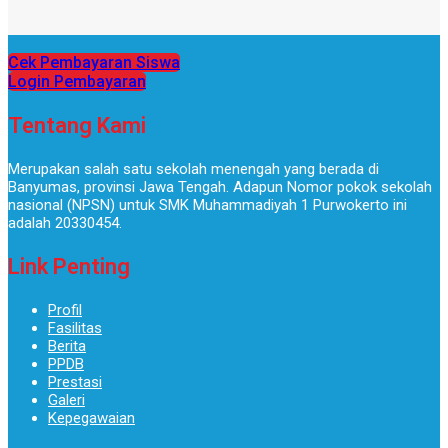
Cek Pembayaran Siswa
Login Pembayaran
Tentang Kami
Merupakan salah satu sekolah menengah yang berada di
Banyumas, provinsi Jawa Tengah. Adapun Nomor pokok sekolah
nasional (NPSN) untuk SMK Muhammadiyah 1 Purwokerto ini
adalah 20330454.
Link Penting
Profil
Fasilitas
Berita
PPDB
Prestasi
Galeri
Kepegawaian