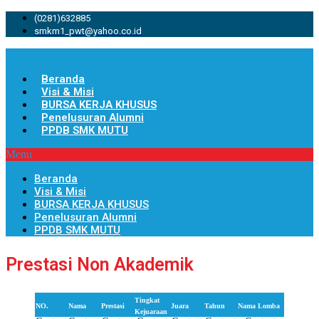
(0281)632885
smkm1_pwt@yahoo.co.id
Beranda
Visi & Misi
BURSA KERJA KHUSUS
Penelusuran Alumni
PPDB SMK MUTU
Menu
Beranda
Visi & Misi
BURSA KERJA KHUSUS
Penelusuran Alumni
PPDB SMK MUTU
Prestasi Non Akademik
Tingkat
NO.
Nama
Prestasi
Juara
Tahun
Nama Lomba
Kejuaraan