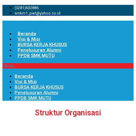
(0281)632885
smkm1_pwt@yahoo.co.id
Beranda
Visi & Misi
BURSA KERJA KHUSUS
Penelusuran Alumni
PPDB SMK MUTU
Menu
Beranda
Visi & Misi
BURSA KERJA KHUSUS
Penelusuran Alumni
PPDB SMK MUTU
Struktur Organisasi