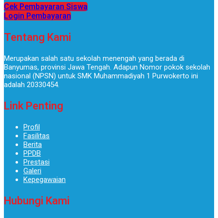
Cek Pembayaran Siswa
Login Pembayaran
Tentang Kami
Merupakan salah satu sekolah menengah yang berada di
Banyumas, provinsi Jawa Tengah. Adapun Nomor pokok sekolah
nasional (NPSN) untuk SMK Muhammadiyah 1 Purwokerto ini
adalah 20330454.
Link Penting
Profil
Fasilitas
Berita
PPDB
Prestasi
Galeri
Kepegawaian
Hubungi Kami