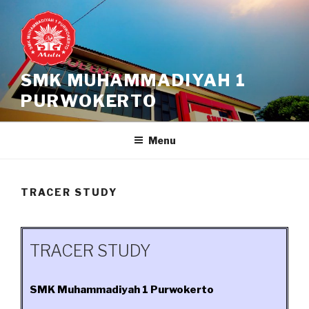
Skip
to
content
SMK MUHAMMADIYAH 1
PURWOKERTO
Menu
TRACER STUDY
TRACER STUDY
SMK Muhammadiyah 1 Purwokerto