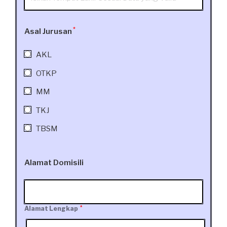
*
Asal Jurusan
AKL
OTKP
MM
TKJ
TBSM
Alamat Domisili
*
Alamat Lengkap