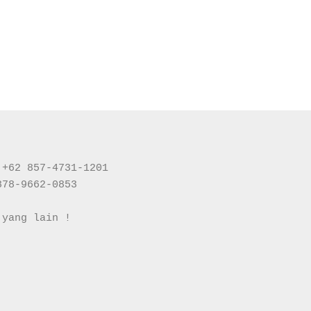
+62 857-4731-1201

78-9662-0853

yang lain !
