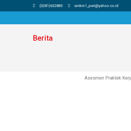
(0281)632885
smkm1_pwt@yahoo.co.id
Berita
Asesmen Praktek Ker