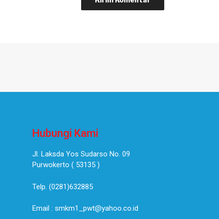
Hubungi Kami
Jl. Laksda Yos Sudarso No. 09
Purwokerto ( 53135 )​
Telp. (0281)632885
Email : smkm1_pwt@yahoo.co.id