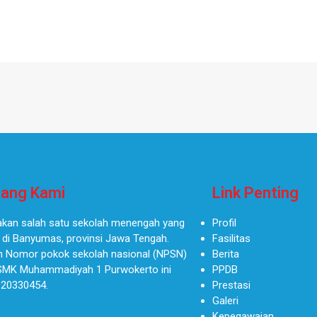
ang Kami
Link Penting
kan salah satu sekolah menengah yang
Profil
 di Banyumas, provinsi Jawa Tengah.
Fasilitas
 Nomor pokok sekolah nasional (NPSN)
Berita
SMK Muhammadiyah 1 Purwokerto ini
PPDB
 20330454.
Prestasi
Galeri
Kepegawaian