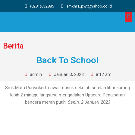
(0281)632885
smkm1_pwt@yahoo.co.id
Berita
Back To School
admin
Januari 3, 2023
8:12 am
Smk Mutu Purwokerto awal masuk sekolah setelah libur kurang
lebih 2 minggu langsung mengadakan Upacara Pengibaran
bendera merah putih.
Senin, 2
Januari 2023