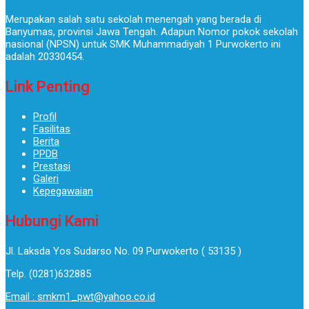
Merupakan salah satu sekolah menengah yang berada di
Banyumas, provinsi Jawa Tengah. Adapun Nomor pokok sekolah
nasional (NPSN) untuk SMK Muhammadiyah 1 Purwokerto ini
adalah 20330454.
Link Penting
Profil
Fasilitas
Berita
PPDB
Prestasi
Galeri
Kepegawaian
Hubungi Kami
Jl. Laksda Yos Sudarso No. 09 Purwokerto ( 53135 )​
Telp. (0281)632885
Email : smkm1_pwt@yahoo.co.id