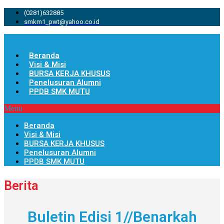
(0281)632885
smkm1_pwt@yahoo.co.id
Beranda
Visi & Misi
BURSA KERJA KHUSUS
Penelusuran Alumni
PPDB SMK MUTU
Menu
Beranda
Visi & Misi
BURSA KERJA KHUSUS
Penelusuran Alumni
PPDB SMK MUTU
Berita
Buletin Edisi 1//Benarkah