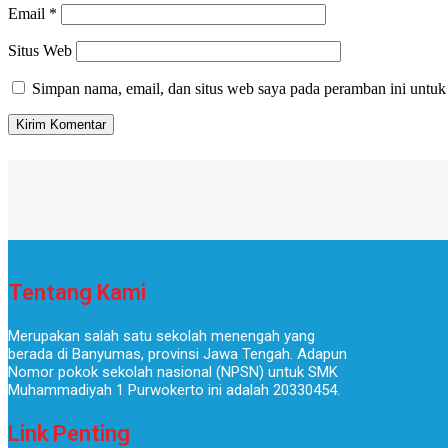
Email
*
Situs Web
Simpan nama, email, dan situs web saya pada peramban ini untuk
Tentang Kami
Merupakan salah satu sekolah menengah yang
berada di Banyumas, provinsi Jawa Tengah. Adapun
Nomor pokok sekolah nasional (NPSN) untuk SMK
Muhammadiyah 1 Purwokerto ini adalah 20330454.
Link Penting