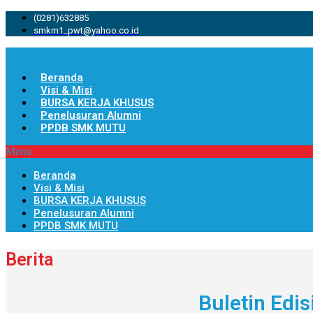
(0281)632885
smkm1_pwt@yahoo.co.id
Beranda
Visi & Misi
BURSA KERJA KHUSUS
Penelusuran Alumni
PPDB SMK MUTU
Menu
Beranda
Visi & Misi
BURSA KERJA KHUSUS
Penelusuran Alumni
PPDB SMK MUTU
Berita
Buletin Edi