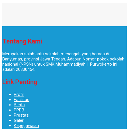
Tentang Kami
Merupakan salah satu sekolah menengah yang berada di
Banyumas, provinsi Jawa Tengah. Adapun Nomor pokok sekolah
nasional (NPSN) untuk SMK Muhammadiyah 1 Purwokerto ini
adalah 20330454.
Link Penting
Profil
Fasilitas
Berita
PPDB
Prestasi
Galeri
Kepegawaian