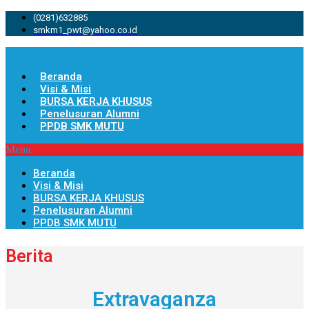
(0281)632885
smkm1_pwt@yahoo.co.id
Beranda
Visi & Misi
BURSA KERJA KHUSUS
Penelusuran Alumni
PPDB SMK MUTU
Menu
Beranda
Visi & Misi
BURSA KERJA KHUSUS
Penelusuran Alumni
PPDB SMK MUTU
Berita
Extravaganza