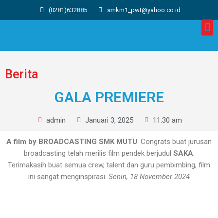
(0281)632885
smkm1_pwt@yahoo.co.id
Berita
GALA PREMIERE
admin
Januari 3, 2025
11:30 am
A film by BROADCASTING SMK MUTU
. Congrats buat jurusan
broadcasting telah merilis film pendek berjudul
SAKA
.
Terimakasih buat semua crew, talent dan guru pembimbing, film
ini sangat menginspirasi.
Senin, 18 November 2024