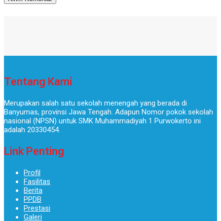
Tentang Kami
Merupakan salah satu sekolah menengah yang berada di
Banyumas, provinsi Jawa Tengah. Adapun Nomor pokok sekolah
nasional (NPSN) untuk SMK Muhammadiyah 1 Purwokerto ini
adalah 20330454.
Link Penting
Profil
Fasilitas
Berita
PPDB
Prestasi
Galeri