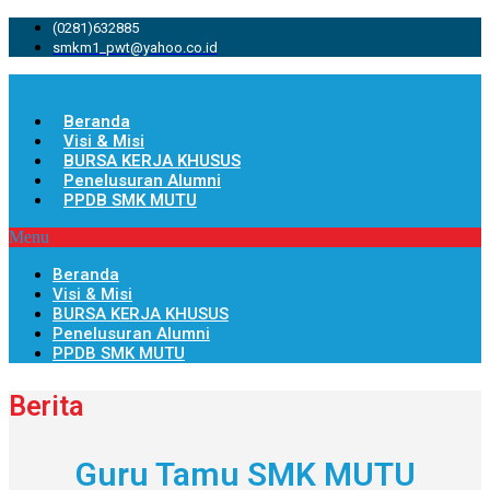
(0281)632885
smkm1_pwt@yahoo.co.id
Beranda
Visi & Misi
BURSA KERJA KHUSUS
Penelusuran Alumni
PPDB SMK MUTU
Menu
Beranda
Visi & Misi
BURSA KERJA KHUSUS
Penelusuran Alumni
PPDB SMK MUTU
Berita
Guru Tamu SMK MUTU