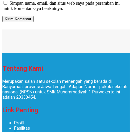
Simpan nama, email, dan situs web saya pada peramban ini
untuk komentar saya berikutnya.
Tentang Kami
Merupakan salah satu sekolah menengah yang berada di
Banyumas, provinsi Jawa Tengah. Adapun Nomor pokok sekolah
nasional (NPSN) untuk SMK Muhammadiyah 1 Purwokerto ini
adalah 20330454.
Link Penting
Profil
Fasilitas