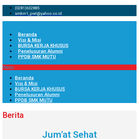
(0281)632885
smkm1_pwt@yahoo.co.id
Beranda
Visi & Misi
BURSA KERJA KHUSUS
Penelusuran Alumni
PPDB SMK MUTU
Menu
Beranda
Visi & Misi
BURSA KERJA KHUSUS
Penelusuran Alumni
PPDB SMK MUTU
Berita
Jum’at Sehat