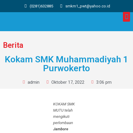
(0281)632885
smkm1_pwt@yahoo.co.id
Berita
Kokam SMK Muhammadiyah 1
Purwokerto
admin
Oktober 17, 2022
3:06 pm
KOKAM SMK
MUTU telah
mengikuti
perlombaan
Jambore