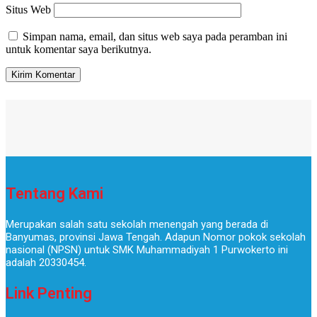
Situs Web
Simpan nama, email, dan situs web saya pada peramban ini
untuk komentar saya berikutnya.
Tentang Kami
Merupakan salah satu sekolah menengah yang berada di
Banyumas, provinsi Jawa Tengah. Adapun Nomor pokok sekolah
nasional (NPSN) untuk SMK Muhammadiyah 1 Purwokerto ini
adalah 20330454.
Link Penting