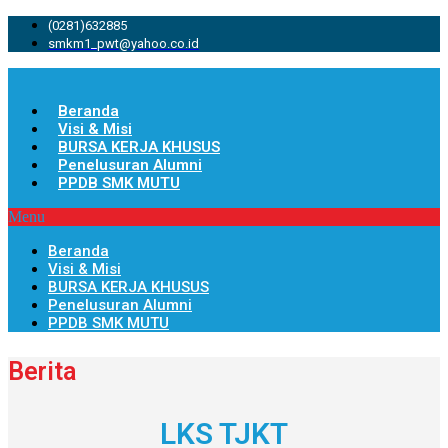
(0281)632885
smkm1_pwt@yahoo.co.id
Beranda
Visi & Misi
BURSA KERJA KHUSUS
Penelusuran Alumni
PPDB SMK MUTU
Menu
Beranda
Visi & Misi
BURSA KERJA KHUSUS
Penelusuran Alumni
PPDB SMK MUTU
Berita
LKS TJKT