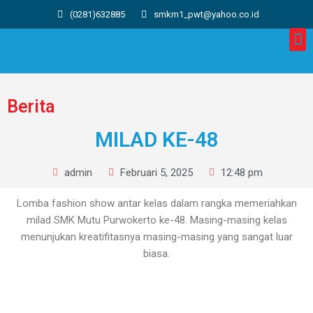
(0281)632885
smkm1_pwt@yahoo.co.id
Berita
MILAD KE-48
admin
Februari 5, 2025
12:48 pm
Lomba fashion show antar kelas dalam rangka memeriahkan
milad SMK Mutu Purwokerto ke-48. Masing-masing kelas
menunjukan kreatifitasnya masing-masing yang sangat luar
biasa.