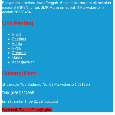
Banyumas, provinsi Jawa Tengah. Adapun Nomor pokok sekolah
nasional (NPSN) untuk SMK Muhammadiyah 1 Purwokerto ini
adalah 20330454.
Link Penting
Profil
Fasilitas
Berita
PPDB
Prestasi
Galeri
Kepegawaian
Hubungi Kami
Jl. Laksda Yos Sudarso No. 09 Purwokerto ( 53135 )​
Telp. (0281)632885
Email : smkm1_pwt@yahoo.co.id
Facebook
Twitter
Google-plus