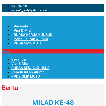
(0281)632885
smkm1_pwt@yahoo.co.id
Beranda
Visi & Misi
BURSA KERJA KHUSUS
Penelusuran Alumni
PPDB SMK MUTU
Menu
Beranda
Visi & Misi
BURSA KERJA KHUSUS
Penelusuran Alumni
PPDB SMK MUTU
Berita
MILAD KE-48