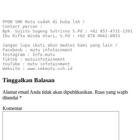
PPDB SMK Mutu sudah di buka loh !

Contact person :

Bpk. Sujito Sugeng Sutrisno S.Pd : +62 857-4731-1201

Ibu Rifta Winda Utari, S.Pd : +62 878-9662-0853

Jangan lupa ikuti akun medsos kami yang lain !

Facebook : mutu infotainment

Instagram : Info.mutu

Tiktok : mutuinfotainment

YouTube : mutu infotainment

Website : www.smkmutu.sch.id
Tinggalkan Balasan
Alamat email Anda tidak akan dipublikasikan.
Ruas yang wajib
ditandai
*
Komentar