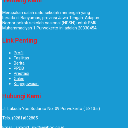
Tentang Kami
Merupakan salah satu sekolah menengah yang
berada di Banyumas, provinsi Jawa Tengah. Adapun
Nomor pokok sekolah nasional (NPSN) untuk SMK
Muhammadiyah 1 Purwokerto ini adalah 20330454.
Link Penting
Profil
Fasilitas
Berita
PPDB
Prestasi
Galeri
Kepegawaian
Hubungi Kami
Jl. Laksda Yos Sudarso No. 09 Purwokerto ( 53135 )​
Telp. (0281)632885
Email : smkm1_pwt@yahoo.co.id