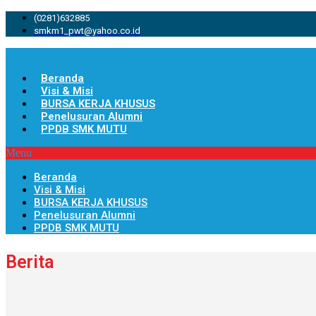
(0281)632885
smkm1_pwt@yahoo.co.id
Beranda
Visi & Misi
BURSA KERJA KHUSUS
Penelusuran Alumni
PPDB SMK MUTU
Menu
Beranda
Visi & Misi
BURSA KERJA KHUSUS
Penelusuran Alumni
PPDB SMK MUTU
Berita