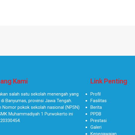
ang Kami
Link Penting
kan salah satu sekolah menengah yang
Profil
 di Banyumas, provinsi Jawa Tengah.
Fasilitas
 Nomor pokok sekolah nasional (NPSN)
Berita
SMK Muhammadiyah 1 Purwokerto ini
PPDB
 20330454.
Prestasi
Galeri
Kepegawaian