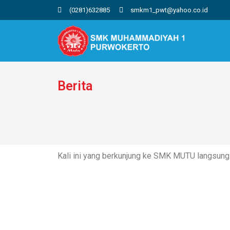
(0281)632885
smkm1_pwt@yahoo.co.id
Berita
Kali ini yang berkunjung ke SMK MUTU langsung