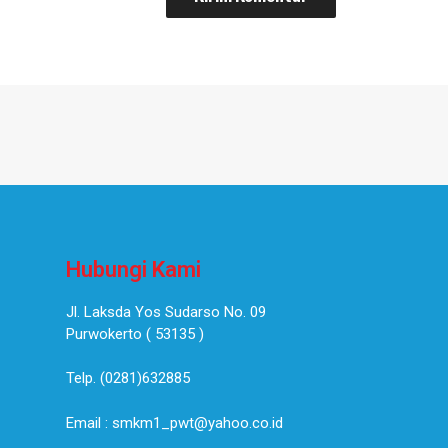
Hubungi Kami
Jl. Laksda Yos Sudarso No. 09
Purwokerto ( 53135 )​
Telp. (0281)632885
Email : smkm1_pwt@yahoo.co.id