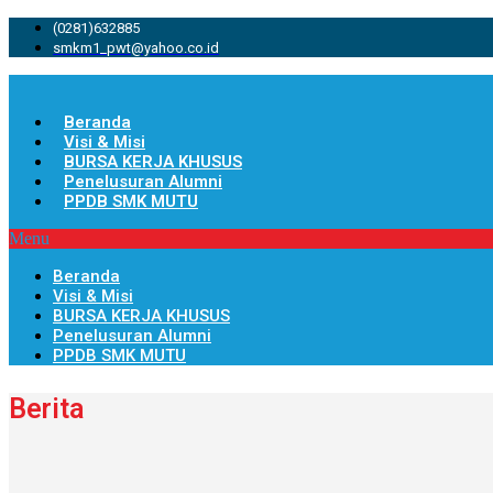
(0281)632885
smkm1_pwt@yahoo.co.id
Beranda
Visi & Misi
BURSA KERJA KHUSUS
Penelusuran Alumni
PPDB SMK MUTU
Menu
Beranda
Visi & Misi
BURSA KERJA KHUSUS
Penelusuran Alumni
PPDB SMK MUTU
Berita