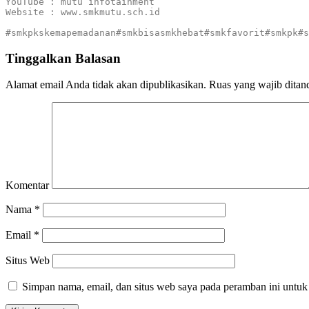
YouTube : mutu infotainment

Website : www.smkmutu.sch.id

#smkpkskemapemadanan#smkbisasmkhebat#smkfavorit#smkpk#s
Tinggalkan Balasan
Alamat email Anda tidak akan dipublikasikan.
Ruas yang wajib ditan
Komentar
Nama
*
Email
*
Situs Web
Simpan nama, email, dan situs web saya pada peramban ini untuk