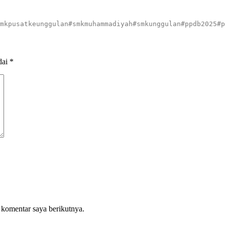
mkpusatkeunggulan#smkmuhammadiyah#smkunggulan#ppdb2025#p
dai
*
 komentar saya berikutnya.