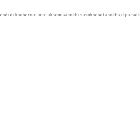
endidikanbermutuuntuksemua#smkbisasmkhebat#smkbaikpurwok