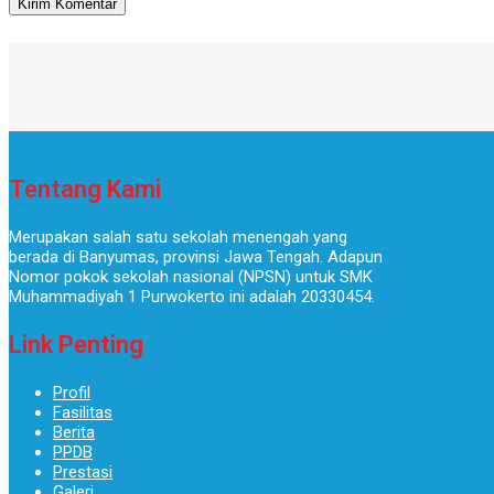
Tentang Kami
Merupakan salah satu sekolah menengah yang
berada di Banyumas, provinsi Jawa Tengah. Adapun
Nomor pokok sekolah nasional (NPSN) untuk SMK
Muhammadiyah 1 Purwokerto ini adalah 20330454.
Link Penting
Profil
Fasilitas
Berita
PPDB
Prestasi
Galeri