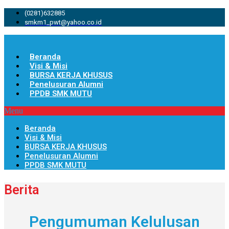
(0281)632885
smkm1_pwt@yahoo.co.id
Beranda
Visi & Misi
BURSA KERJA KHUSUS
Penelusuran Alumni
PPDB SMK MUTU
Menu
Beranda
Visi & Misi
BURSA KERJA KHUSUS
Penelusuran Alumni
PPDB SMK MUTU
Berita
Pengumuman Kelulusan