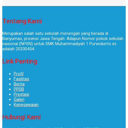
Tentang Kami
Merupakan salah satu sekolah menengah yang berada di
Banyumas, provinsi Jawa Tengah. Adapun Nomor pokok sekolah
nasional (NPSN) untuk SMK Muhammadiyah 1 Purwokerto ini
adalah 20330454.
Link Penting
Profil
Fasilitas
Berita
PPDB
Prestasi
Galeri
Kepegawaian
Hubungi Kami