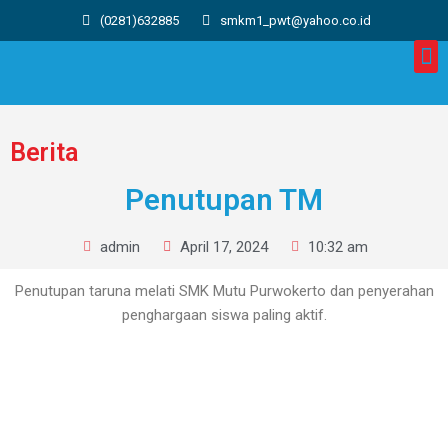
(0281)632885
smkm1_pwt@yahoo.co.id
Berita
Penutupan TM
admin
April 17, 2024
10:32 am
Penutupan taruna melati SMK Mutu Purwokerto dan penyerahan
penghargaan siswa paling aktif.