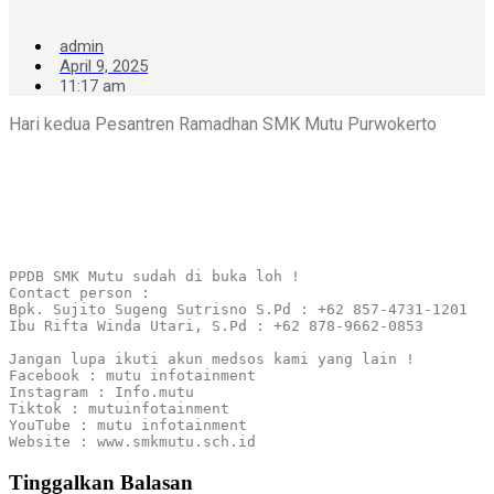
admin
April 9, 2025
11:17 am
Hari kedua Pesantren Ramadhan SMK Mutu Purwokerto
PPDB SMK Mutu sudah di buka loh !

Contact person :

Bpk. Sujito Sugeng Sutrisno S.Pd : +62 857-4731-1201

Ibu Rifta Winda Utari, S.Pd : +62 878-9662-0853

Jangan lupa ikuti akun medsos kami yang lain !

Facebook : mutu infotainment

Instagram : Info.mutu

Tiktok : mutuinfotainment

YouTube : mutu infotainment

Website : www.smkmutu.sch.id
Tinggalkan Balasan