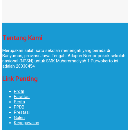
Tentang Kami
Merupakan salah satu sekolah menengah yang berada di
Banyumas, provinsi Jawa Tengah. Adapun Nomor pokok sekolah
nasional (NPSN) untuk SMK Muhammadiyah 1 Purwokerto ini
adalah 20330454.
Link Penting
Profil
Fasilitas
Berita
PPDB
Prestasi
Galeri
Kepegawaian