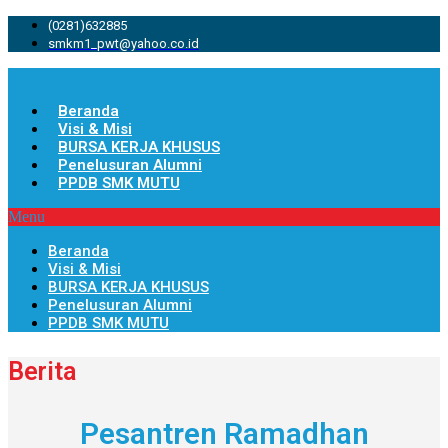
(0281)632885
smkm1_pwt@yahoo.co.id
Beranda
Visi & Misi
BURSA KERJA KHUSUS
Penelusuran Alumni
PPDB SMK MUTU
Menu
Beranda
Visi & Misi
BURSA KERJA KHUSUS
Penelusuran Alumni
PPDB SMK MUTU
Berita
Pesantren Ramadhan