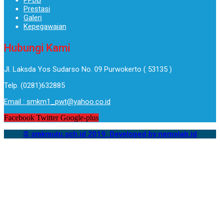
PPDB
Prestasi
Galeri
Kepegawaian
Hubungi Kami
Jl. Laksda Yos Sudarso No. 09 Purwokerto ( 53135 )​
Telp. (0281)632885
Email : smkm1_pwt@yahoo.co.id
Facebook
Twitter
Google-plus
© smkmutu.sch.id 2019. Developed by nemolab.id