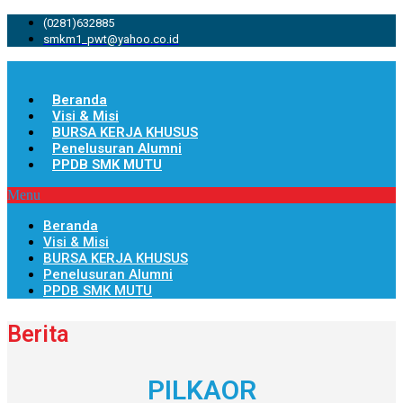
(0281)632885
smkm1_pwt@yahoo.co.id
Beranda
Visi & Misi
BURSA KERJA KHUSUS
Penelusuran Alumni
PPDB SMK MUTU
Menu
Beranda
Visi & Misi
BURSA KERJA KHUSUS
Penelusuran Alumni
PPDB SMK MUTU
Berita
PILKAOR