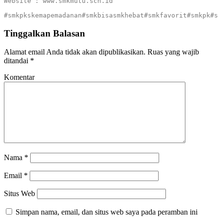
Website : www.smkmutu.sch.id

#smkpkskemapemadanan#smkbisasmkhebat#smkfavorit#smkpk#s
Tinggalkan Balasan
Alamat email Anda tidak akan dipublikasikan.
Ruas yang wajib
ditandai
*
Komentar
Nama
*
Email
*
Situs Web
Simpan nama, email, dan situs web saya pada peramban ini