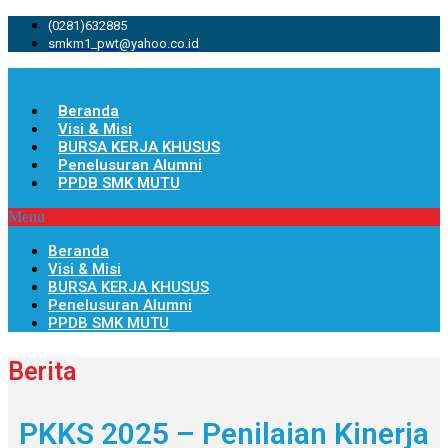
(0281)632885
smkm1_pwt@yahoo.co.id
Beranda
Visi & Misi
BURSA KERJA KHUSUS
Penelusuran Alumni
PPDB SMK MUTU
Menu
Beranda
Visi & Misi
BURSA KERJA KHUSUS
Penelusuran Alumni
PPDB SMK MUTU
Berita
PKKS 2025 – Penilaian Kinerja