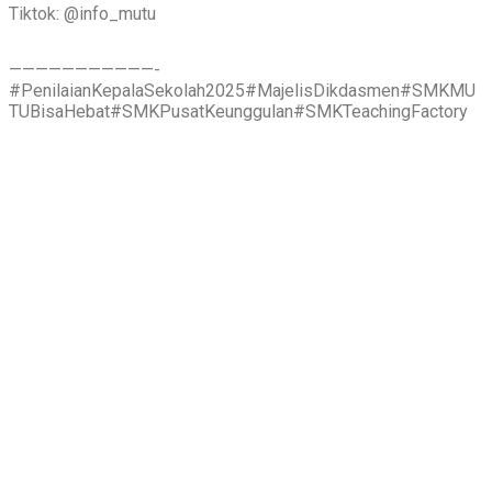
Tiktok: @info_mutu
———————————-
#PenilaianKepalaSekolah2025#MajelisDikdasmen#SMKMU
TUBisaHebat#SMKPusatKeunggulan#SMKTeachingFactory