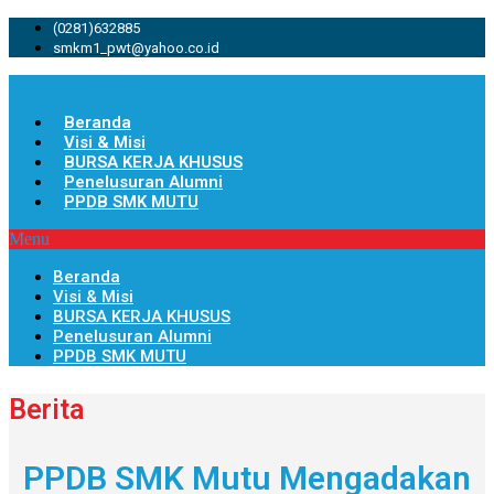
(0281)632885
smkm1_pwt@yahoo.co.id
Beranda
Visi & Misi
BURSA KERJA KHUSUS
Penelusuran Alumni
PPDB SMK MUTU
Menu
Beranda
Visi & Misi
BURSA KERJA KHUSUS
Penelusuran Alumni
PPDB SMK MUTU
Berita
PPDB SMK Mutu Mengadakan