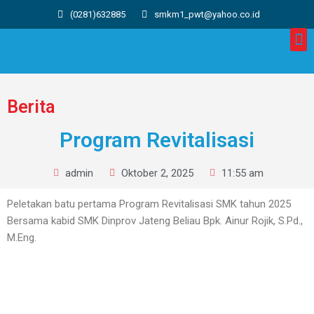
(0281)632885
smkm1_pwt@yahoo.co.id
Berita
Program Revitalisasi
admin
Oktober 2, 2025
11:55 am
Peletakan batu pertama Program Revitalisasi SMK tahun 2025
Bersama kabid SMK Dinprov Jateng Beliau Bpk. Ainur Rojik, S.Pd.,
M.Eng.