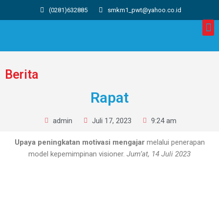
(0281)632885
smkm1_pwt@yahoo.co.id
Berita
Rapat
admin
Juli 17, 2023
9:24 am
Upaya peningkatan motivasi mengajar
melalui penerapan
model kepemimpinan visioner.
Jum’at, 14 Juli 2023