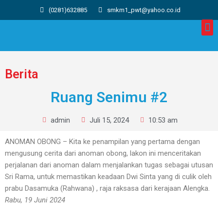
(0281)632885
smkm1_pwt@yahoo.co.id
Berita
Ruang Senimu #2
admin
Juli 15, 2024
10:53 am
ANOMAN OBONG – Kita ke penampilan yang pertama dengan
mengusung cerita dari anoman obong, lakon ini menceritakan
perjalanan dari anoman dalam menjalankan tugas sebagai utusan
Sri Rama, untuk memastikan keadaan Dwi Sinta yang di culik oleh
prabu Dasamuka (Rahwana) , raja raksasa dari kerajaan Alengka.
Rabu, 19 Juni 2024