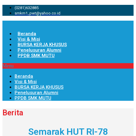
(0281)632885
smkm1_pwt@yahoo.co.id
Beranda
Visi & Misi
BURSA KERJA KHUSUS
Penelusuran Alumni
PPDB SMK MUTU
Menu
Beranda
Visi & Misi
BURSA KERJA KHUSUS
Penelusuran Alumni
PPDB SMK MUTU
Berita
Semarak HUT RI-78