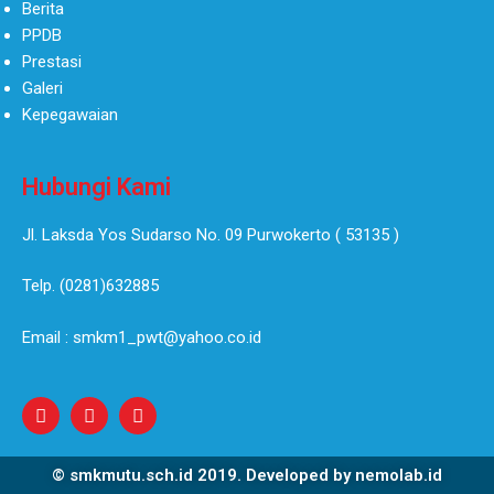
Berita
PPDB
Prestasi
Galeri
Kepegawaian
Hubungi Kami
Jl. Laksda Yos Sudarso No. 09 Purwokerto ( 53135 )​
Telp. (0281)632885
Email : smkm1_pwt@yahoo.co.id
© smkmutu.sch.id 2019. Developed by nemolab.id