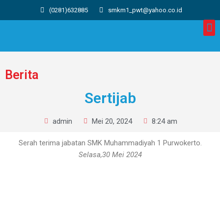
(0281)632885
smkm1_pwt@yahoo.co.id
Berita
Sertijab
admin
Mei 20, 2024
8:24 am
Serah terima jabatan SMK Muhammadiyah 1 Purwokerto.
Selasa,30 Mei 2024