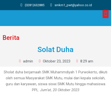
(0281)632885
smkm1_pwt@yahoo.co.id
Berita
Solat Duha
admin
Oktober 23, 2023
8:29 am
Sholat duha berjamaah SMK Muhammdiyah 1 Purwokerto, dikuti
oleh semua Masyarakat SMK Mutu, mulai dari kepala sekolah,
guru dan karyawan, siswa siswi SMK Mutu hingga mahasiswa
PPL.
Jum’at,
20 Oktober 2023