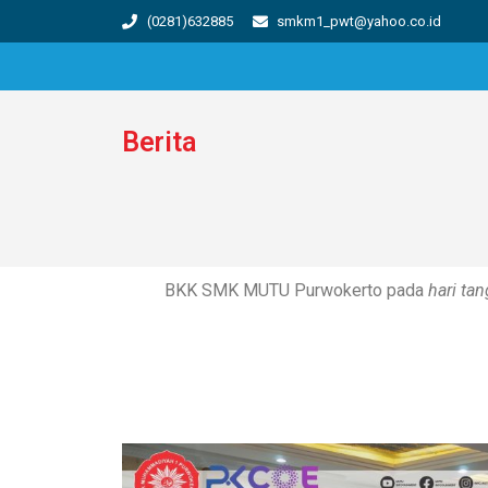
(0281)632885
smkm1_pwt@yahoo.co.id
Berita
BKK SMK MUTU Purwokerto pada
hari ta