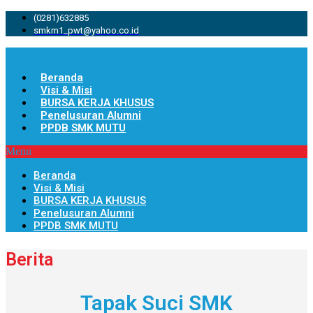
(0281)632885
smkm1_pwt@yahoo.co.id
Beranda
Visi & Misi
BURSA KERJA KHUSUS
Penelusuran Alumni
PPDB SMK MUTU
Menu
Beranda
Visi & Misi
BURSA KERJA KHUSUS
Penelusuran Alumni
PPDB SMK MUTU
Berita
Tapak Suci SMK