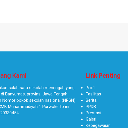
ang Kami
Link Penting
kan salah satu sekolah menengah yang
Profil
 di Banyumas, provinsi Jawa Tengah.
Fasilitas
 Nomor pokok sekolah nasional (NPSN)
Berita
SMK Muhammadiyah 1 Purwokerto ini
PPDB
 20330454.
Prestasi
Galeri
Kepegawaian