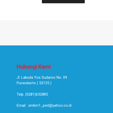
Hubungi Kami
Jl. Laksda Yos Sudarso No. 09
Purwokerto ( 53135 )​
Telp. (0281)632885
Email : smkm1_pwt@yahoo.co.id