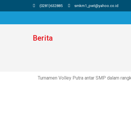
(0281)632885
smkm1_pwt@yahoo.co.id
Berita
Turnamen Volley Putra antar SMP dalam rang