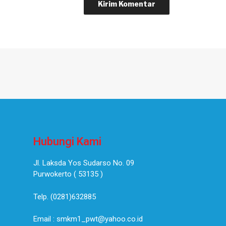
Hubungi Kami
Jl. Laksda Yos Sudarso No. 09
Purwokerto ( 53135 )​
Telp. (0281)632885
Email : smkm1_pwt@yahoo.co.id