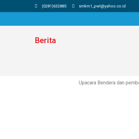
(0281)632885
smkm1_pwt@yahoo.co.id
Berita
Upacara Bendera dan pemb