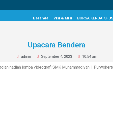
Beranda
Visi & Misi
BURSA KERJA KHU
Upacara Bendera
admin
September 4, 2023
10:54 am
agian hadiah lomba videografi SMK Muhammadiyah 1 Purwokert