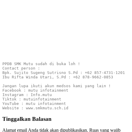
PPDB SMK Mutu sudah di buka loh !

Contact person :

Bpk. Sujito Sugeng Sutrisno S.Pd : +62 857-4731-1201

Ibu Rifta Winda Utari, S.Pd : +62 878-9662-0853

Jangan lupa ikuti akun medsos kami yang lain !

Facebook : mutu infotainment

Instagram : Info.mutu

Tiktok : mutuinfotainment

YouTube : mutu infotainment

Website : www.smkmutu.sch.id
Tinggalkan Balasan
Alamat email Anda tidak akan dipublikasikan.
Ruas yang wajib