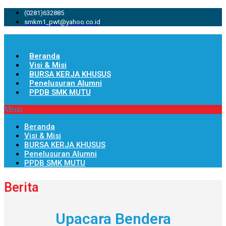
(0281)632885
smkm1_pwt@yahoo.co.id
Beranda
Visi & Misi
BURSA KERJA KHUSUS
Penelusuran Alumni
PPDB SMK MUTU
Menu
Beranda
Visi & Misi
BURSA KERJA KHUSUS
Penelusuran Alumni
PPDB SMK MUTU
Berita
Upacara Bendera