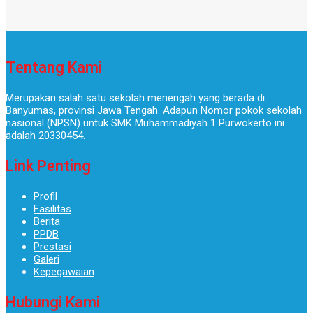
Tentang Kami
Merupakan salah satu sekolah menengah yang berada di
Banyumas, provinsi Jawa Tengah. Adapun Nomor pokok sekolah
nasional (NPSN) untuk SMK Muhammadiyah 1 Purwokerto ini
adalah 20330454.
Link Penting
Profil
Fasilitas
Berita
PPDB
Prestasi
Galeri
Kepegawaian
Hubungi Kami