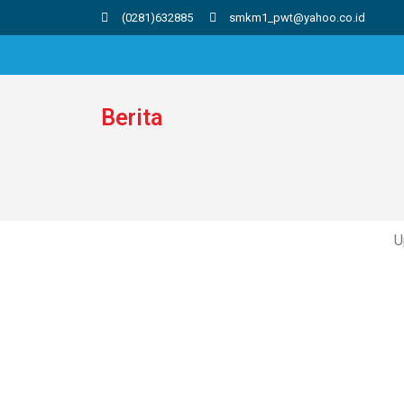
(0281)632885
smkm1_pwt@yahoo.co.id
Berita
U