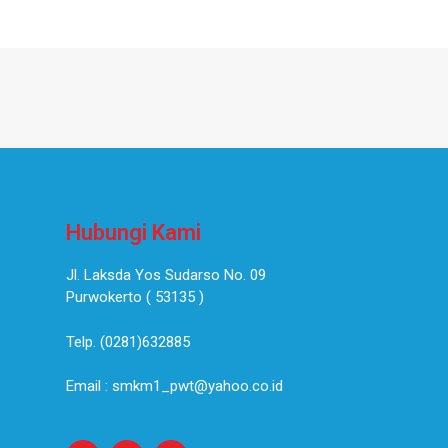
Hubungi Kami
Jl. Laksda Yos Sudarso No. 09
Purwokerto ( 53135 )​
Telp. (0281)632885
Email : smkm1_pwt@yahoo.co.id