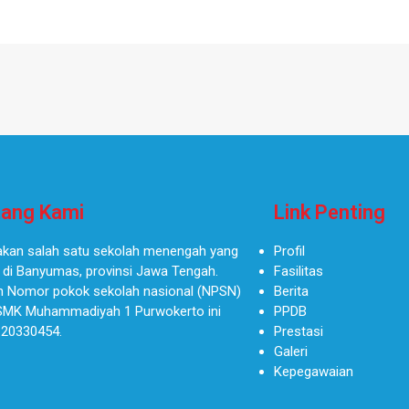
ang Kami
Link Penting
kan salah satu sekolah menengah yang
Profil
 di Banyumas, provinsi Jawa Tengah.
Fasilitas
 Nomor pokok sekolah nasional (NPSN)
Berita
SMK Muhammadiyah 1 Purwokerto ini
PPDB
 20330454.
Prestasi
Galeri
Kepegawaian