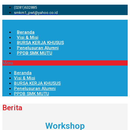
(0281)632885
smkm1_pwt@yahoo.co.id
Beranda
Visi & Misi
BURSA KERJA KHUSUS
Penelusuran Alumni
PPDB SMK MUTU
Menu
Beranda
Visi & Misi
BURSA KERJA KHUSUS
Penelusuran Alumni
PPDB SMK MUTU
Berita
Workshop