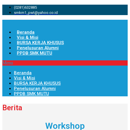
(0281)632885
smkm1_pwt@yahoo.co.id
Beranda
Visi & Misi
BURSA KERJA KHUSUS
Penelusuran Alumni
PPDB SMK MUTU
Menu
Beranda
Visi & Misi
BURSA KERJA KHUSUS
Penelusuran Alumni
PPDB SMK MUTU
Berita
Workshop