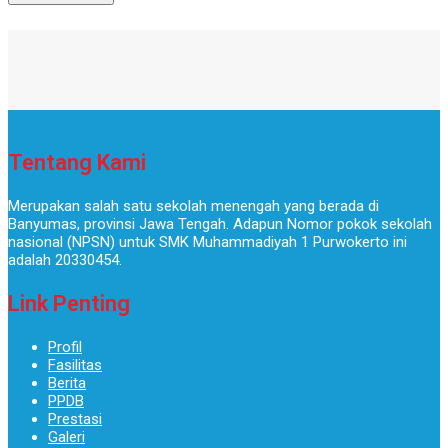
Tentang Kami
Merupakan salah satu sekolah menengah yang berada di
Banyumas, provinsi Jawa Tengah. Adapun Nomor pokok sekolah
nasional (NPSN) untuk SMK Muhammadiyah 1 Purwokerto ini
adalah 20330454.
Link Penting
Profil
Fasilitas
Berita
PPDB
Prestasi
Galeri