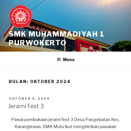
Skip
to
content
SMK MUHAMMADIYAH 1
PURWOKERTO
Menu
BULAN:
OKTOBER 2024
POSTED
OKTOBER 4, 2024
ON
Jerami Fest 3
Pawai pembukaan jerami fest 3 Desa Pangebatan Kec.
Karanglewas, SMK Mutu ikut mengirimkan pasukan