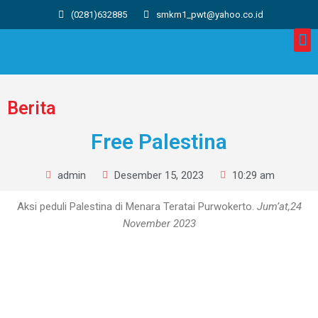
(0281)632885
smkm1_pwt@yahoo.co.id
Berita
Free Palestina
admin
Desember 15, 2023
10:29 am
Aksi peduli Palestina di Menara Teratai Purwokerto.
Jum’at,24
November
2023