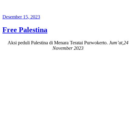
Posted
Desember 15, 2023
on
Free Palestina
Aksi peduli Palestina di Menara Teratai Purwokerto.
Jum’at,24
November
2023