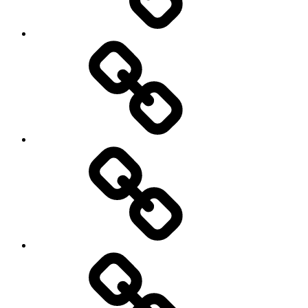
BURSA
KERJA
KHUSUS
Penelusuran
Alumni
PPDB
SMK
MUTU