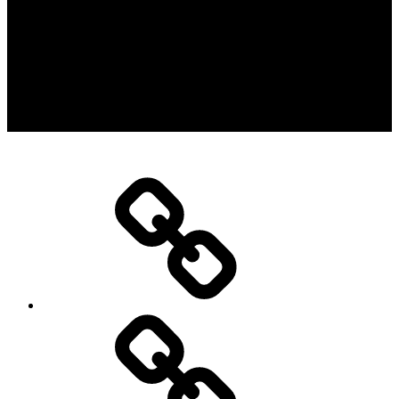
Beranda
Visi
&
Misi