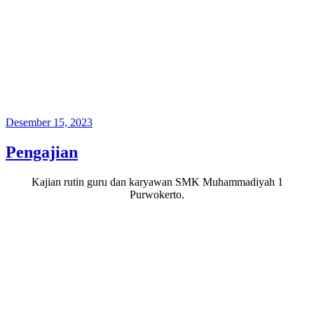
Posted
Desember 15, 2023
on
Pengajian
Kajian rutin guru dan karyawan SMK Muhammadiyah 1
Purwokerto.