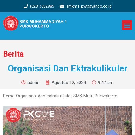
(0281)632885
smkm1_pwt@yahoo.co.id
Berita
Organisasi Dan Ektrakulikuler
admin
Agustus 12, 2024
9:47 am
Demo Organisasi dan extrakulikuler SMK Mutu Purwokerto.