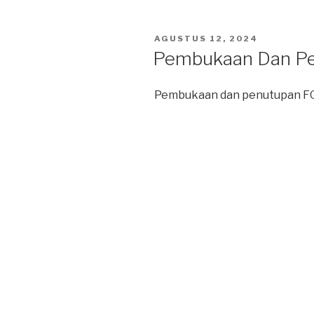
POSTED
AGUSTUS 12, 2024
ON
Pembukaan Dan P
Pembukaan dan penutupan FO