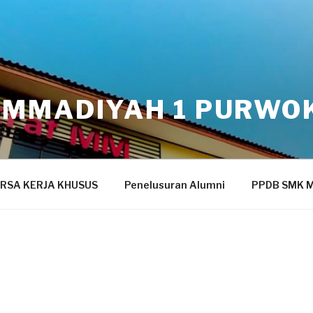
MMADIYAH 1 PURWO
RSA KERJA KHUSUS
Penelusuran Alumni
PPDB SMK 