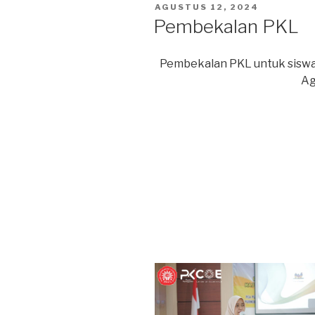
POSTED
AGUSTUS 12, 2024
ON
Pembekalan PKL
Pembekalan PKL untuk siswa ke
Ag