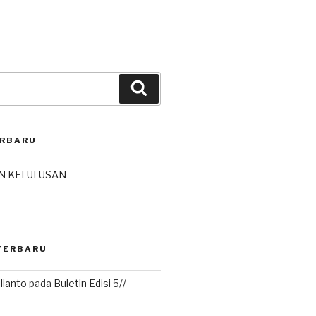
Search
ERBARU
 KELULUSAN
TERBARU
lianto
pada
Buletin Edisi 5//