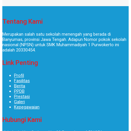
Tentang Kami
Merupakan salah satu sekolah menengah yang berada di
Banyumas, provinsi Jawa Tengah. Adapun Nomor pokok sekolah
nasional (NPSN) untuk SMK Muhammadiyah 1 Purwokerto ini
adalah 20330454.
Link Penting
Profil
Fasilitas
Berita
PPDB
Prestasi
Galeri
Kepegawaian
Hubungi Kami