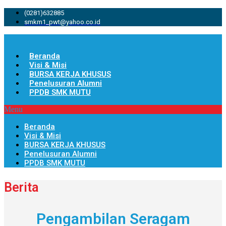
(0281)632885
smkm1_pwt@yahoo.co.id
Beranda
Visi & Misi
BURSA KERJA KHUSUS
Penelusuran Alumni
PPDB SMK MUTU
Menu
Beranda
Visi & Misi
BURSA KERJA KHUSUS
Penelusuran Alumni
PPDB SMK MUTU
Berita
Pengambilan Seragam